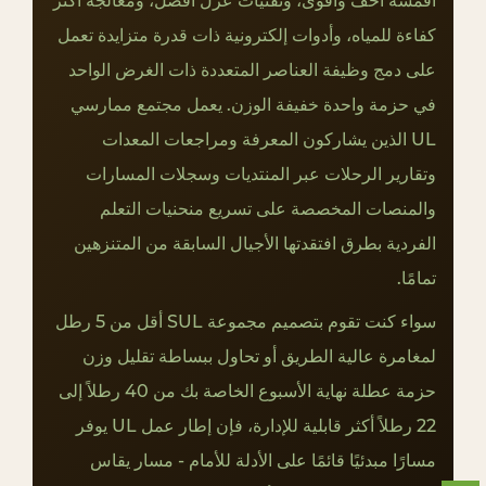
أقمشة أخف وأقوى، وتقنيات عزل أفضل، ومعالجة أكثر
.
كفاءة للمياه، وأدوات إلكترونية ذات قدرة متزايدة تعمل
1
على دمج وظيفة العناصر المتعددة ذات الغرض الواحد
ح
في حزمة واحدة خفيفة الوزن. يعمل مجتمع ممارسي
م
ا
UL الذين يشاركون المعرفة ومراجعات المعدات
ي
وتقارير الرحلات عبر المنتديات وسجلات المسارات
ة
والمنصات المخصصة على تسريع منحنيات التعلم
ا
الفردية بطرق افتقدتها الأجيال السابقة من المتنزهين
ل
تمامًا.
ط
ق
سواء كنت تقوم بتصميم مجموعة SUL أقل من 5 رطل
س
لمغامرة عالية الطريق أو تحاول ببساطة تقليل وزن
6
حزمة عطلة نهاية الأسبوع الخاصة بك من 40 رطلاً إلى
.
22 رطلاً أكثر قابلية للإدارة، فإن إطار عمل UL يوفر
2
ا
مسارًا مبدئيًا قائمًا على الأدلة للأمام - مسار يقاس