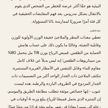
4
البيئية هو حقًا أكثر عرضة للخطر من الشخص الذي يقوم
.
بالانتقال بشكل مدروس. يعد فهم المقايضات الحقيقية في
0
كل فئة أمرًا ضروريًا لممارسة UL المسؤولة.
.
6
حماية الطقس
تعطي معدات المطر والملاجئ خفيفة الوزن الأولوية للوزن
ا
ل
وقابلية التعبئة، وغالبًا ما يكون ذلك على حساب هامش
أ
الحماية من الطقس. قميص الرياح بوزن 118 مل يتحمل 80%
ح
من سيناريوهات الطقس؛ إنه ليس بديلاً عن غلاف كامل
ذ
مقاوم للماء وقابل للتنفس في الأمطار الغزيرة المستمرة.
ي
تتكثف الملاجئ ذات الجدار الواحد أكثر من التصميمات ذات
ة
4
الجدار المزدوج في الظروف الباردة والرطبة. هذه ليست
.
عيوب - إنها خصائص موثقة تتطلب مطابقة الطريق والموسم.
0
إن المتنزه الذي يحمل قميصًا للرياح يبلغ وزنه 4 أوقيات في
.
رحلة إلى سييرا نيفادا في شهر يوليو يتخذ قرارًا مدروسًا جيدًا؛