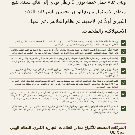
ن
ويني أثناء حمل خيمة بوزن 5 رطل يؤدي إلى نتائج سيئة. يتبع
ة
منطق الاستثمار توزيع الوزن: تحسين الشركات الثلاث
U
الكبرى أولاً، ثم الأحذية، ثم نظام الملابس، ثم المواد
L
الاستهلاكية والملحقات.
G
e
وزن كل ما تملكه حاليا.
قبل شراء أي شيء، حدد خط الأساس. تسمح لك تطبيقات مثل Lighterpack بتسجيل وزن الحزمة
الحالي وتصوره حسب الفئة، مما يجعل أولويات التحسين مرئية على الفور.
a
عنوان المأوى الخاص بك أولا.
يعد الانتقال من خيمة بوزن 5 أرطال إلى مأوى للرحلات بوزن 25 أونصة هو التغيير الفردي الأعلى
تأثيرًا المتاح لمعظم المتنزهين التقليديين. قم بالاقتراض أو الإيجار قبل الشراء لاختبار الراحة من خلال الملعب غير القائم بذاته.
r
إعادة معايرة تصنيف درجة حرارة نظام النوم الخاص بك.
راجع تاريخ رحلتك الفعلي: ما هي أبرد ليلة مررت بها؟ من المحتمل أن
تكون حقيبة النوم التي تبلغ درجة حرارتها 30 درجة فهرنهايت مناسبة لمعظم المتنزهين لمدة ثلاثة مواسم والذين حملوا تاريخيًا
:
أكياسًا تبلغ درجة حرارتها 15 درجة فهرنهايت "فقط في حالة".
قم بالتبديل إلى حزمة الإطار بدون إطار أو الحد الأدنى فقط بعد تقليل الوزن الأساسي إلى أقل من 15 رطلاً.
إن حمل وزن
ا
أساسي يبلغ 20 رطلاً في عبوة بدون إطار أمر غير مريح وربما يكون ضارًا. يجب أن يتبع انتقال العبوة، وليس أن يسبق، تخفيض
الوزن الذي يتيحه.
ل
تقييم العدائين درب لتضاريسك.
في المسارات التي تمت صيانتها مع معابر الأنهار التي يمكن التحكم فيها، يمثل عدائي الممرات
بوزن 10 أونصة لكل حذاء مقابل الأحذية بوزن 28 أونصة لكل حذاء أكثر من رطل من التوفير مع فوائد موثقة جيدًا لنفقات
الطاقة ومعدل الخطوات.
ف
قم بمراجعة استراتيجيتك الغذائية.
كثافة السعرات الحرارية - السعرات الحرارية لكل أونصة من الطعام - لا تقل أهمية عن الوزن
الأساسي في الوزن الإجمالي. يمثل زيت الزيتون (250 سعرة حرارية/أونصة)، وزبدة الجوز (170 سعرة حرارية/أونصة)، والوجبات
ئ
المجففة بالتجميد (100-130 سعرة حرارية/أونصة) الطيف الغذائي لشركة UL. يؤدي استهداف 100 سعرة حرارية/أونصة إلى
تقليل وزن الطعام بشكل كبير خلال الرحلات التي تستغرق عدة أيام.
ا
لا تنقطع أبدًا عن فئات الطوارئ والملاحة دون تنمية المهارات المكافئة.
إن حمل بوصلة خفيفة الوزن أمر منطقي فقط إذا كان
بإمكانك استخدامها. لا تكون مجموعة أدوات الإسعافات الأولية الخفيفة منطقية إلا إذا كان لديك تدريب على الإسعافات الأولية
ت
في البرية لاستخدامها بفعالية.
ا
الشركات المصنعة للأكواخ مقابل العلامات التجارية الكبرى: النظام البيئي
ل
UL Gear