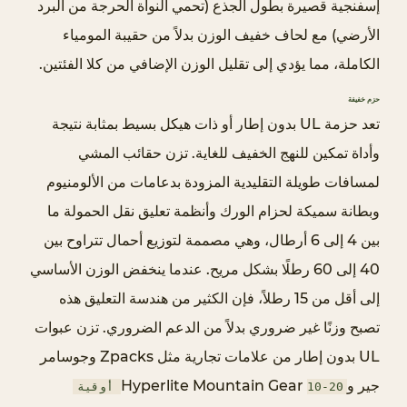
إسفنجية قصيرة بطول الجذع (تحمي النواة الحرجة من البرد
ن
ظ
الأرضي) مع لحاف خفيف الوزن بدلاً من حقيبة المومياء
ا
الكاملة، مما يؤدي إلى تقليل الوزن الإضافي من كلا الفئتين.
م
حزم خفيفة
ا
تعد حزمة UL بدون إطار أو ذات هيكل بسيط بمثابة نتيجة
ل
وأداة تمكين للنهج الخفيف للغاية. تزن حقائب المشي
ك
ا
لمسافات طويلة التقليدية المزودة بدعامات من الألومنيوم
م
وبطانة سميكة لحزام الورك وأنظمة تعليق نقل الحمولة ما
ل
بين 4 إلى 6 أرطال، وهي مصممة لتوزيع أحمال تتراوح بين
4
40 إلى 60 رطلًا بشكل مريح. عندما ينخفض ​​الوزن الأساسي
.
إلى أقل من 15 رطلاً، فإن الكثير من هندسة التعليق هذه
0
تصبح وزنًا غير ضروري بدلاً من الدعم الضروري. تزن عبوات
.
1
UL بدون إطار من علامات تجارية مثل Zpacks وجوسامر
ت
جير وHyperlite Mountain Gear
10-20 أوقية
ج