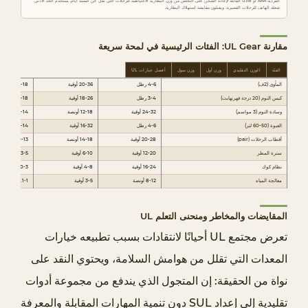
الفردية AAA أو USB القابلة لإعادة الشحن على التخلص من وزن البطارية الاحتياطية للرحلات التي تقل عن خمسة أيام. يستخدم الحد الأدنى
ت
شعلة الهاتف للرحلات القصيرة، ويقبلون مقايضة استهلاك البطارية.
4
.
مقارنة UL Gear: الفئات الرئيسية في لمحة سريعة
0
الفئة
الوزن التقليدي
وزن أول
وزن سول
أفضل خيارات UL
.
المأوى (2ف)
4-6 رطل
20-36 أوقية
10-18 أونصة
5
كيس النوم (20 درجة فهرنهايت)
3-4 رطل
18-26 أوقية
14-18 أونصة
وسادة النوم (3 مواسم)
24-32 أوقية
12-18 أونصة
10-14 أوقية
ن
العبوة (50-60 لتر)
4-6 رطل
16-32 أوقية
8-14 أونصة
ظ
أقطاب الرحلات (pair)
20-28 أوقية
14-18 أونصة
10-13 أوقية
ا
سترة المطر
12-20 أوقية
6-10 أوقية
3-5 أوقية
نظام كوك
16-24 أوقية
4-8 أوقية
0-3 أوقية
م
معالجة المياه
8-12 أونصة
3-5 أوقية
0.1-1 أوقية
ا
ل
المقايضات والمخاطر ومنحنى التعلم UL
م
تعرض مجتمع UL أحيانًا لانتقادات بسبب تطبيعه خيارات
ل
المعدات التي تقلل من هوامش السلامة، ويحتوي النقد على
ا
نواة من الحقيقة: إن المتجول الذي يندفع من مجموعة أدوات
ب
تقليدية إلى إعداد SUL دون تنمية المهارات المقابلة والمعرفة
س