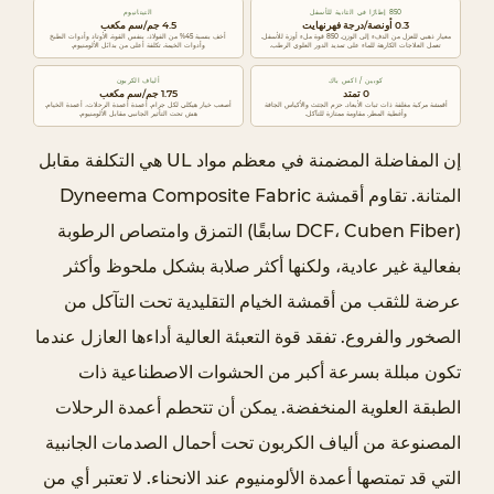
ط
850 إطارًا في الثانية للأسفل
التيتانيوم
0.3 أونصة/درجة فهرنهايت
4.5 جم/سم مكعب
ب
معيار ذهبي للعزل من الدفء إلى الوزن. 850 قوة ملء أوزة للأسفل.
أخف بنسبة 45% من الفولاذ، بنفس القوة. الأوتاد وأدوات الطبخ
تعمل العلاجات الكارهة للماء على تمديد الدور العلوي الرطب.
وأدوات الخيمة. تكلفة أعلى من بدائل الألومنيوم.
خ
كوبين / اكس باك
ألياف الكربون
U
0 تمتد
1.75 جم/سم مكعب
أقمشة مركبة مغلفة ذات ثبات الأبعاد. حزم الجثث والأكياس الجافة
أصعب خيار هيكلي لكل جرام. أعمدة أعمدة الرحلات، أعمدة الخيام.
وأغطية المطر. مقاومة ممتازة للتآكل.
هش تحت التأثير الجانبي مقابل الألومنيوم.
L
4
إن المفاضلة المضمنة في معظم مواد UL هي التكلفة مقابل
.
المتانة. تقاوم أقمشة Dyneema Composite Fabric
0
(DCF، Cuben Fiber سابقًا) التمزق وامتصاص الرطوبة
.
بفعالية غير عادية، ولكنها أكثر صلابة بشكل ملحوظ وأكثر
2
عرضة للثقب من أقمشة الخيام التقليدية تحت التآكل من
م
ع
الصخور والفروع. تفقد قوة التعبئة العالية أداءها العازل عندما
ا
تكون مبللة بسرعة أكبر من الحشوات الاصطناعية ذات
ل
الطبقة العلوية المنخفضة. يمكن أن تتحطم أعمدة الرحلات
ج
المصنوعة من ألياف الكربون تحت أحمال الصدمات الجانبية
ة
التي قد تمتصها أعمدة الألومنيوم عند الانحناء. لا تعتبر أي من
ا