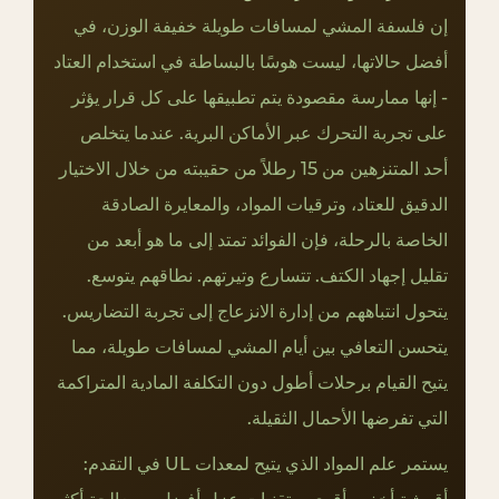
ط
إن فلسفة المشي لمسافات طويلة خفيفة الوزن، في
ر
أفضل حالاتها، ليست هوسًا بالبساطة في استخدام العتاد
و
م
- إنها ممارسة مقصودة يتم تطبيقها على كل قرار يؤثر
ن
على تجربة التحرك عبر الأماكن البرية. عندما يتخلص
ح
أحد المتنزهين من 15 رطلاً من حقيبته من خلال الاختيار
ن
الدقيق للعتاد، وترقيات المواد، والمعايرة الصادقة
ى
الخاصة بالرحلة، فإن الفوائد تمتد إلى ما هو أبعد من
ا
تقليل إجهاد الكتف. تتسارع وتيرتهم. نطاقهم يتوسع.
ل
ت
يتحول انتباههم من إدارة الانزعاج إلى تجربة التضاريس.
ع
يتحسن التعافي بين أيام المشي لمسافات طويلة، مما
ل
يتيح القيام برحلات أطول دون التكلفة المادية المتراكمة
م
التي تفرضها الأحمال الثقيلة.
U
L
يستمر علم المواد الذي يتيح لمعدات UL في التقدم:
6