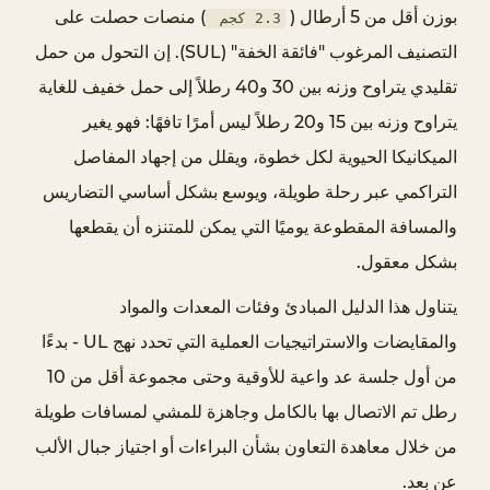
ر
بوزن أقل من 5 أرطال (
) منصات حصلت على
2.3 كجم
م
التصنيف المرغوب "فائقة الخفة" (SUL). إن التحول من حمل
ن
تقليدي يتراوح وزنه بين 30 و40 رطلاً إلى حمل خفيف للغاية
م
ج
يتراوح وزنه بين 15 و20 رطلاً ليس أمرًا تافهًا: فهو يغير
ر
الميكانيكا الحيوية لكل خطوة، ويقلل من إجهاد المفاصل
د
التراكمي عبر رحلة طويلة، ويوسع بشكل أساسي التضاريس
خ
والمسافة المقطوعة يوميًا التي يمكن للمتنزه أن يقطعها
ف
بشكل معقول.
ض
ا
يتناول هذا الدليل المبادئ وفئات المعدات والمواد
ل
والمقايضات والاستراتيجيات العملية التي تحدد نهج UL - بدءًا
و
من أول جلسة عد واعية للأوقية وحتى مجموعة أقل من 10
ز
رطل تم الاتصال بها بالكامل وجاهزة للمشي لمسافات طويلة
ن
2
من خلال معاهدة التعاون بشأن البراءات أو اجتياز جبال الألب
ا
عن بعد.