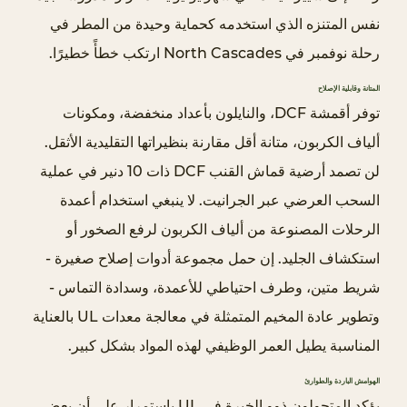
7
نفس المتنزه الذي استخدمه كحماية وحيدة من المطر في
ا
رحلة نوفمبر في North Cascades ارتكب خطأً خطيرًا.
ل
إ
المتانة وقابلية الإصلاح
ص
توفر أقمشة DCF، والنايلون بأعداد منخفضة، ومكونات
ل
ألياف الكربون، متانة أقل مقارنة بنظيراتها التقليدية الأثقل.
ا
لن تصمد أرضية قماش القنب DCF ذات 10 دنير في عملية
ح
السحب العرضي عبر الجرانيت. لا ينبغي استخدام أعمدة
و
ا
الرحلات المصنوعة من ألياف الكربون لرفع الصخور أو
ل
استكشاف الجليد. إن حمل مجموعة أدوات إصلاح صغيرة -
س
شريط متين، وطرف احتياطي للأعمدة، وسدادة التماس -
ل
وتطوير عادة المخيم المتمثلة في معالجة معدات UL بالعناية
ا
المناسبة يطيل العمر الوظيفي لهذه المواد بشكل كبير.
م
ة
الهوامش الباردة والطوارئ
4
يؤكد المتجولون ذوو الخبرة في UL باستمرار على أن بعض