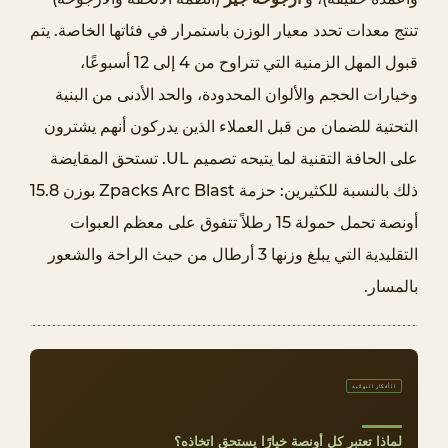
6
تنتج معدات تحدد معيار الوزن باستمرار في فئاتها الخاصة. يتم
ا
قبول المهل الزمنية التي تتراوح من 4 إلى 12 أسبوعًا،
ل
وخيارات الحجم والألوان المحدودة، والحد الأدنى من البنية
م
التحتية للضمان من قبل العملاء الذين يدركون أنهم يشترون
ق
ا
على الحافة التقنية لما يتيحه تصميم UL. تستحق المقايضة
ي
ذلك بالنسبة للكثيرين: حزمة Zpacks Arc Blast بوزن 15.8
ض
أونصة تحمل حمولة 15 رطلاً تتفوق على معظم العبوات
ا
التقليدية التي يبلغ وزنها 3 أرطال من حيث الراحة والشعور
ت
بالمسار.
و
ا
ل
م
الأفكار النهائية
خ
ا
لماذا تعتبر كل أونصة خيارًا يستحق اتخاذه؟