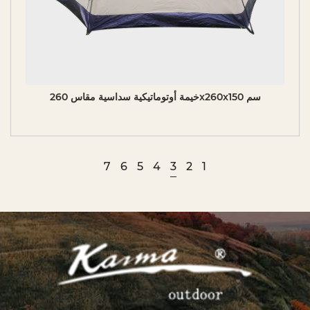
إ
ط
ا
ر
ع
خيمة أوتوماتيكية سداسية مقاس 260x260x150 سم
م
ل
ع
م
7
6
5
4
3
2
1
ل
ي
ل
ل
ب
د
ء