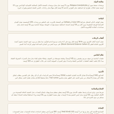
ة
معالجة المياه
مرشحات ضغط سوير أو Platypus GravityWorks بوزن 3 أونصة تحل محل مرشحات المضخة الأثقل. المعالجة الكيميائية اكواتابس بوزن 0.1
4
أونصة تعمل كحالات طوارئ أو احتياطية. تحل القوارير الناعمة (1 أونصة لكل منها) محل زجاجات نالجين الصلبة لتحقيق وفورات كبيرة.
.
الملاحة
0
يعمل الهاتف الذكي المحمّل بخرائط Gaia GPS أو Caltopo غير المتصلة بالإنترنت على التخلص من وحدات GPS المخصصة. تعمل أقسام
الخرائط الورقية المطبوعة بوزن أقل من 0.5 أونصة كنسخة احتياطية. تسمح مهارات البوصلة ببوصلة أساسية بوزن 1.5 أونصة لتحل محل
.
مساعدات الملاحة الإلكترونية الأثقل.
4
أقطاب الرحلات
أ
تعمل أعمدة ألياف الكربون بوزن 14-18 أونصة لكل زوج على أداء واجب مزدوج كدعم للمأوى، مما يقلل من وزن عمود الخيمة. تحتوي أعمدة
الكربون القابلة للطي (Black Diamond Distance Carbon Z) على حزمة أصغر من النماذج المتداخلة لتوفير الراحة أثناء السفر.
ق
ط
نظام الملابس
طبقات أساسية من صوف ميرينو، وقميص رياح (3-5 أونصة)، وطبقة متوسطة من الصوف، وغطاء مقاوم للماء يحل محل السترات المعزولة الثقيلة.
ا
مبدأ UL: تتكيف أنظمة الطبقات؛ الملابس الثقيلة واحدة لا. توفر السترات الصوفية الدفء في حالات الطوارئ عند 8-12 أونصة.
ب
الأحذية
ا
العدائون (8-12 أونصة/حذاء) مقابل الأحذية الجلدية التقليدية (24-32 أونصة/حذاء). تشير الدراسات إلى أن كل رطل على القدمين يتطلب إنفاق
طاقة أكبر بمقدار 5 أضعاف من نفس الجنيه على الظهر. يقبل مناصرو Trail runner دعمًا منخفضًا للكاحل مقابل تقليل التعب بشكل كبير.
ل
ر
الإصلاح والسلامة
شريط متين، وإبرة شراع، وخيط تنظيف الأسنان بوزن 0.5 أونصة يغطي معظم سيناريوهات إصلاح المعدات. تحل الحقيبة الجافة المصنوعة من
ح
الألياف المكعبة بوزن 0.6 أونصة محل كيس الحشو سعة 4 أونصات. توفر سفينة الطوارئ بوزن 3.5 أونصة وزنًا احتياطيًا لسلامة الحياة لا يغفله أي
مسافر من ذوي الخبرة في UL.
ل
الإضاءة
ا
المصابيح الأمامية التي يقل وزنها عن 1 أونصة (Petzl Bindi: 0.9 أونصة، 200 لومن) تلبي معظم احتياجات إضاءة المخيمات. تعمل التصميمات