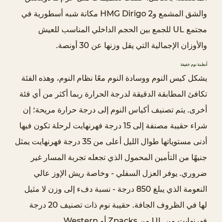
أ
والشق المشمع وHMG Dirigo 2 مكانة شبه أسطورية في
س
مجتمع UL للجمع بين الحجم الداخلي المناسب للعيش
ا
والأوزان الإجمالية التي يقل وزنها عن 30 أونصة.
س
أ
أنظمة نوم خفيفة
د
يشكل كيس النوم ووسادة النوم معًا نظام النوم، وهذه الفئة
ا
تكافئ المطابقة الدقيقة لدرجة الحرارة ربما أكثر من أي فئة
ء
أخرى. يتم تصنيف أكياس النوم إلى درجة حرارة مريحة؛ إن
U
شراء حقيبة مصنفة إلى 15 درجة فهرنهايت لرحلة تكون فيها
L
4
أدنى مستوياتها طوال الليل أعلى من 35 درجة فهرنهايت يمثل
ف
جنيهًا من التأمين المحمول الذي تجعله تجربة المسار غير
ئ
ضروري. يوفر العزل السفلي - وخاصة ريش الإوز عالي
ا
النعومة الذي يبلغ 850 درجة - نسبة دفء إلى وزن لا مثيل
ت
لها في الظروف الجافة. حقيبة نوم ذات تصنيف 20 درجة
م
فهرنهايت من UL من Zpacks أو Western