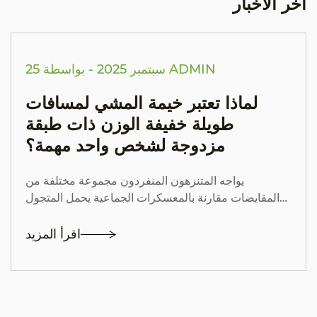
آخر الأخبار
ر
د
ة
25 سبتمبر 2025 - بواسطة ADMIN
و
ا
لماذا تعتبر خيمة المشي لمسافات
ل
طويلة خفيفة الوزن ذات طبقة
ط
مزدوجة لشخص واحد مهمة؟
و
ا
يواجه المتنزهون المنفردون مجموعة مختلفة من
ر
المقايضات مقارنة بالمعسكرات الجماعية يحمل المتجول
ئ
الذي يسافر بمفرده كل أوقية من المعدات على ظهره، دون
7
تقس...
اقرأ المزيد
ب
ن
ا
ء