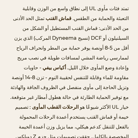
خ
تمتد فئات مأوى UL إلى نطاق واسع من الوزن وقابلية
ف
ي
التعبئة والحماية من الطقس.
قماش القنب
تمثل الحد الأدنى
ف
من الحد الأدنى: قماش القنب المستطيل أو الشكل من
ة
السيلنيلون أو DCF (نسيج Dyneema المركب) الذي يزن
3
أقل من 5-8 أونصة يوفر حماية من المطر وانحراف الرياح
ع
لممارسي رياضة المشي لمسافات طويلة في نصب مريح
ل
و
وإعادة وضع المأوى خلال الليل.
أكياس بيفي
- حاويات
م
مقاومة للماء وقابلة للتنفس لحقيبة النوم - تزن 8-14 أونصة
ا
وتزيل الحاجة إلى مأوى منفصل في الظروف الجافة والهادئة
ل
مع توفير الحماية الطارئة في حالة هطول أمطار غير متوقعة.
م
خيار UL الأكثر شيوعًا هو
الرحلات القطب المأوى
: تصميم
و
خيمة أو قماش القنب يستخدم أعمدة الرحلات المحمولة
ا
د
بالفعل للتنقل كدعم هيكلي، مما يزيل وزن أعمدة الخيمة
:
المخصصة بالكامل. حققت تصميمات مثل حزم Z دوبلكس