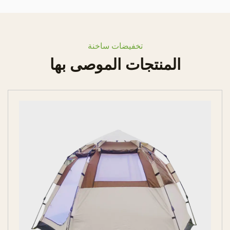
م
ج
م
و
تخفيضات ساخنة
ع
المنتجات الموصى بها
ة
U
L
ا
ل
خ
ا
ص
ة
ب
ك
: