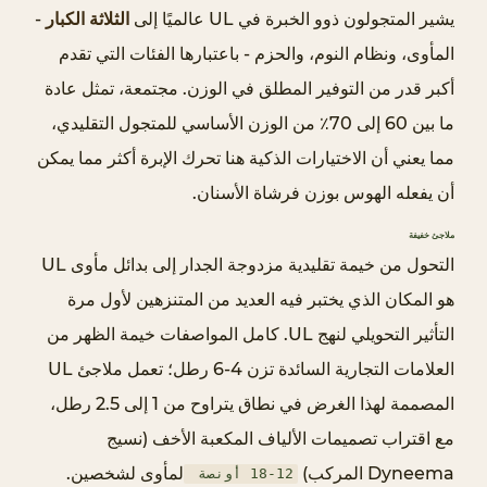
يشير المتجولون ذوو الخبرة في UL عالميًا إلى
الثلاثة الكبار
-
م
ة
المأوى، ونظام النوم، والحزم - باعتبارها الفئات التي تقدم
ن
أكبر قدر من التوفير المطلق في الوزن. مجتمعة، تمثل عادة
و
ما بين 60 إلى 70٪ من الوزن الأساسي للمتجول التقليدي،
م
مما يعني أن الاختيارات الذكية هنا تحرك الإبرة أكثر مما يمكن
خ
أن يفعله الهوس بوزن فرشاة الأسنان.
ف
ي
ملاجئ خفيفة
ف
التحول من خيمة تقليدية مزدوجة الجدار إلى بدائل مأوى UL
ة
هو المكان الذي يختبر فيه العديد من المتنزهين لأول مرة
2
التأثير التحويلي لنهج UL. كامل المواصفات
خيمة الظهر
من
.
العلامات التجارية السائدة تزن 4-6 رطل؛ تعمل ملاجئ UL
3
ح
المصممة لهذا الغرض في نطاق يتراوح من 1 إلى 2.5 رطل،
ز
مع اقتراب تصميمات الألياف المكعبة الأخف (نسيج
م
Dyneema المركب)
لمأوى لشخصين.
12-18 أونصة