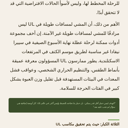
1
للرحلة المخطط لها، وليس لأسوأ الحالات الافتراضية التي قد
م
لا تتحقق أبدًا.
ل
الأهم من ذلك، أن المشي لمسافات طويلة في UL ليس
ا
مرادفًا للمشي لمسافات طويلة غير الآمنة. إن أخف مجموعة
ج
ئ
أدوات ممكنة لرحلة عطلة نهاية الأسبوع الصيفية في سييرا
خ
نيفادا غير مناسبة لطريق موسم الكتف في المرتفعات
ف
الاسكتلندية. يطور ممارسون UL المسؤولون معرفة عميقة
ي
بأنماط الطقس، والتنظيم الحراري الشخصي، وعواقب فشل
ف
المعدات في البيئات المستهدفة قبل تقليل وزن العبوة بشكل
ة
2
كبير في الفئات الحرجة للسلامة.
.
2
"الهدف ليس حمل أقل قدر ممكن - بل حمل ما تحتاجه بالضبط وليس أكثر. في عالم UL، كل أونصة إضافية هي
سؤال لم تجب عليه بعد."
أ
ن
الثلاثة الكبار: حيث يتم تحقيق مكاسب UL
ظ