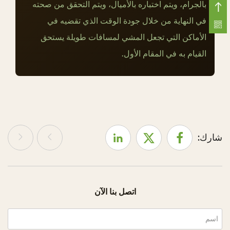
ل
بالجرام، ويتم اختباره بالأميال، ويتم التحقق من صحته
م
في النهاية من خلال جودة الوقت الذي تقضيه في
ت
الأماكن التي تجعل المشي لمسافات طويلة يستحق
ا
القيام به في المقام الأول.
ن
ة
و
ق
ا
ب
شارك:
ل
ي
ة
ا
اتصل بنا الآن
ل
إ
ص