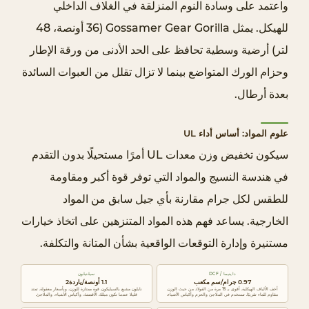
واعتمد على وسادة النوم المنزلقة في الغلاف الداخلي
ه
للهيكل. يمثل Gossamer Gear Gorilla (36 أونصة، 48
ي
لتر) أرضية وسطية تحافظ على الحد الأدنى من ورقة الإطار
ز
ا
وحزام الورك المتواضع بينما لا تزال تقلل من العبوات السائدة
ت
بعدة أرطال.
ا
ل
علوم المواد: أساس أداء UL
م
سيكون تخفيض وزن معدات UL أمرًا مستحيلًا بدون التقدم
ط
في هندسة النسيج والمواد التي توفر قوة أكبر ومقاومة
ا
للطقس لكل جرام مقارنة بأي جيل سابق من المواد
ب
خ
الخارجية. يساعد فهم هذه المواد المتنزهين على اتخاذ خيارات
و
مستنيرة وإدارة التوقعات الواقعية بشأن المتانة والتكلفة.
ا
ل
داينيما / DCF
سيلنيلون
0.97 جرام/سم مكعب
1.1 أونصة/ياردة2
أخف الألياف الهيكلية. أقوى بـ 15 مرة من الفولاذ من حيث الوزن.
نايلون مشبع بالسيليكون. قوة ممتازة للوزن، وبأسعار معقولة. تمتد
م
مقاوم للماء تقريبًا. تستخدم في الملاجئ والحزم وأكياس الأشياء.
قليلا عندما تكون مبللة. الأقمشة، وأكياس الأشياء، والملاجئ.