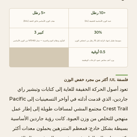
ل
ث
<10 رطل
<5 رطل
ل
عتبة الوزن الأساسية للخفيفة (UL)
هدف الوزن الأساسي فائق الخفة (SUL).
ا
30%
كبير 3
ث
متوسط تقليل إجهاد الركبة لكل 10 رطل من انخفاض الوزن
المأوى ونظام النوم والحزمة — تمثل 60-70% من الوزن الأساسي
ة
0.5 أوقية
ا
ل
وزن أخف مقابض عمود الرحلات الوظيفية
ك
ب
فلسفة UL: أكثر من مجرد خفض الوزن
ا
تعود أصول الحركة الخفيفة للغاية إلى كتابات وتبشير راي
ر
جاردين، الذي قدمت أدلته في أواخر التسعينيات إلى Pacific
:
Crest Trail مجتمع المشي لمسافات طويلة إلى إطار عمل
ح
منهجي للتخلص من وزن العبوة. كانت رؤية جاردين الأساسية
ي
ث
بسيطة بشكل خادع: فمعظم المتنزهين يحملون معدات أكثر
ي