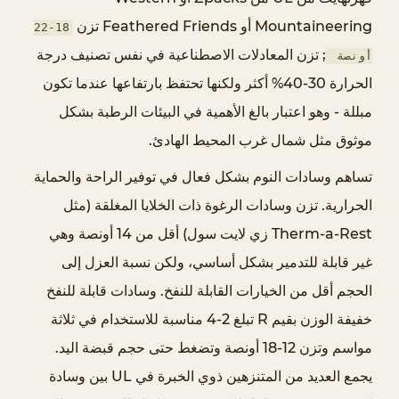
ع
د
Mountaineering أو Feathered Friends تزن
18-22
ا
; تزن المعادلات الاصطناعية في نفس تصنيف درجة
أونصة
ت
الحرارة 30-40% أكثر ولكنها تحتفظ بارتفاعها عندما تكون
U
مبللة - وهو اعتبار بالغ الأهمية في البيئات الرطبة بشكل
L
موثوق مثل شمال غرب المحيط الهادئ.
ا
ل
تساهم وسادات النوم بشكل فعال في توفير الراحة والحماية
أ
الحرارية. تزن وسادات الرغوة ذات الخلايا المغلقة (مثل
س
Therm-a-Rest زي لايت سول) أقل من 14 أونصة وهي
ا
غير قابلة للتدمير بشكل أساسي، ولكن نسبة العزل إلى
س
ي
الحجم أقل من الخيارات القابلة للنفخ. وسادات قابلة للنفخ
ة
خفيفة الوزن بقيم R تبلغ 2-4 مناسبة للاستخدام في ثلاثة
:
مواسم وتزن 12-18 أونصة وتضغط حتى حجم قبضة اليد.
ا
يجمع العديد من المتنزهين ذوي الخبرة في UL بين وسادة
ل