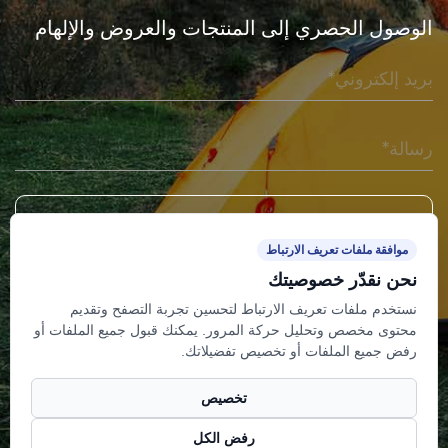
8
الوصول الحصري إلى المنتجات والعروض والإلهام
ا
ل
ش
ر
ك
ا
ت
ا
ل
موافقة ملفات تعريف الارتباط
م
اتصل بنا
عنوان
نحن نقدّر خصوصيتك
ص
نستخدم ملفات تعريف الارتباط لتحسين تجربة التصفح وتقديم
ن
+86-15867893553
الطابق 6، المبنى 8، مدينة وانيانغ
محتوى مخصص وتحليل حركة المرور. يمكنك قبول جميع الملفات أو
رفض جميع الملفات أو تخصيص تفضيلاتك.
ع
للابتكار، شارع بايفنغ، منطقة بايلون،
km@kaima-outdoor.com
ة
مدينة نينغبو، مقاطعة تشجيانغ،
تخصيص
ل
الصين.
ل
رفض الكل