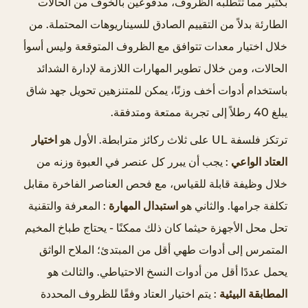
بكثير مما تتطلبه الظروف، مدفوعين بالخوف من الحالات
ت
الطارئة بدلاً من التقييم الصادق للسيناريوهات المحتملة. من
م
خلال اختيار معدات تتوافق مع الظروف المتوقعة وليس أسوأ
ت
الحالات، ومن خلال تطوير المهارات اللازمة لإدارة الشدائد
ح
باستخدام أدوات أخف وزنًا، يمكن للمتنزهين تحويل جهد شاق
ق
ي
يبلغ 40 رطلاً إلى تجربة ممتعة ومتدفقة.
ق
ترتكز فلسفة UL على ثلاث ركائز مترابطة. الأول هو
اختيار
م
العتاد الواعي
: يجب أن يبرر كل عنصر في العبوة وزنه من
ك
ا
خلال وظيفة قابلة للقياس، مع فحص العناصر الفاخرة مقابل
س
تكلفة جرامها. والثاني هو
استبدال المهارة
: المعرفة والتقنية
ب
تحل محل الأجهزة حيثما كان ذلك ممكنًا - يحتاج طباخ المخيم
U
المتمرس إلى أدوات طهي أقل من المبتدئ؛ الملاح الواثق
L
يحمل عددًا أقل من أدوات النسخ الاحتياطي. والثالث هو
2
المطابقة البيئية
: يتم اختيار العتاد وفقًا للظروف المحددة
.