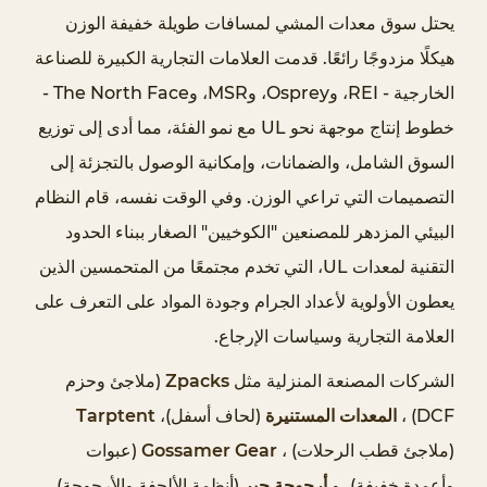
ر
يحتل سوق معدات المشي لمسافات طويلة خفيفة الوزن
ئ
هيكلًا مزدوجًا رائعًا. قدمت العلامات التجارية الكبيرة للصناعة
ي
الخارجية - REI، وOsprey، وMSR، وThe North Face -
س
خطوط إنتاج موجهة نحو UL مع نمو الفئة، مما أدى إلى توزيع
ي
ة
السوق الشامل، والضمانات، وإمكانية الوصول بالتجزئة إلى
ف
التصميمات التي تراعي الوزن. وفي الوقت نفسه، قام النظام
ي
البيئي المزدهر للمصنعين "الكوخيين" الصغار ببناء الحدود
ل
التقنية لمعدات UL، التي تخدم مجتمعًا من المتحمسين الذين
م
يعطون الأولوية لأعداد الجرام وجودة المواد على التعرف على
ح
ة
العلامة التجارية وسياسات الإرجاع.
س
الشركات المصنعة المنزلية مثل
Zpacks
(ملاجئ وحزم
ر
DCF) ،
المعدات المستنيرة
(لحاف أسفل)،
Tarptent
ي
(ملاجئ قطب الرحلات) ،
Gossamer Gear
(عبوات
ع
ة
وأعمدة خفيفة)، و
أرجوحة جير
(أنظمة الألحفة والأرجوحة)