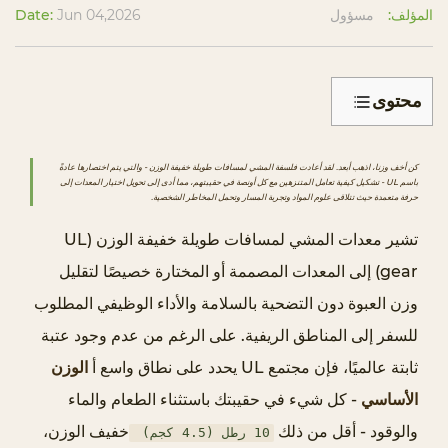
اتصل بنا
المؤلف:
مسؤول
Jun 04,2026
Date:
محتوى
1
ف
كن أخف وزنا، اذهب أبعد. لقد أعادت فلسفة المشي لمسافات طويلة خفيفة الوزن - والتي يتم اختصارها عادةً
ل
باسم UL - تشكيل كيفية تعامل المتنزهين مع كل أونصة في حقيبتهم، مما أدى إلى تحويل اختيار المعدات إلى
حرفة متعمدة حيث تتلاقى علوم المواد وتجربة المسار وتحمل المخاطر الشخصية.
س
ف
تشير معدات المشي لمسافات طويلة خفيفة الوزن (UL
ة
gear) إلى المعدات المصممة أو المختارة خصيصًا لتقليل
U
وزن العبوة دون التضحية بالسلامة والأداء الوظيفي المطلوب
L
للسفر إلى المناطق الريفية. على الرغم من عدم وجود عتبة
:
ثابتة عالميًا، فإن مجتمع UL يحدد على نطاق واسع أ
الوزن
أ
ك
الأساسي
- كل شيء في حقيبتك باستثناء الطعام والماء
ث
والوقود - أقل من ذلك
خفيف الوزن،
10 رطل (4.5 كجم)