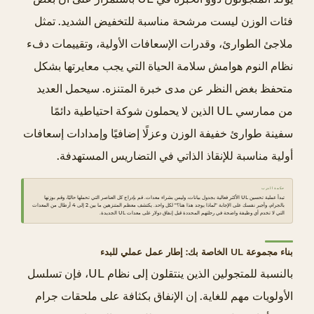
.
فئات الوزن ليست مرشحة مناسبة للتخفيض الشديد. تمثل
0
ملاجئ الطوارئ، وقدرات الإسعافات الأولية، وتقييمات دفء
.
نظام النوم هوامش سلامة الحياة التي يجب معايرتها بشكل
8
ا
متحفظ بغض النظر عن مدى خبرة المتنزه. سيحمل العديد
ل
من ممارسي UL الذين لا يحملون شوكة احتياطية دائمًا
إ
سفينة طوارئ خفيفة الوزن وعزلًا إضافيًا وإمدادات إسعافات
ض
أولية مناسبة للإنقاذ الذاتي في التضاريس المستهدفة.
ا
ء
حكمة الدرب
ة
تبدأ عملية تحسين UL الأكثر فعالية بجدول بيانات، وليس بشراء معدات. قم بإدراج كل العناصر التي تحملها حاليًا، وقم بوزنها
بالجرام، وأجبر نفسك على الإجابة "لماذا يوجد هذا هنا؟" لكل واحد. يكتشف معظم المتنزهين ما بين 2 إلى 4 أرطال من المعدات
التي لا تخدم أي وظيفة واضحة في رحلتهم المحددة قبل إنفاق دولار على معدات UL الجديدة.
5
م
بناء مجموعة UL الخاصة بك: إطار عمل عملي للبدء
ق
بالنسبة للمتجولين الذين ينتقلون إلى نظام UL، فإن تسلسل
ا
ر
الأولويات مهم للغاية. إن الإنفاق بكثافة على ملحقات جرام