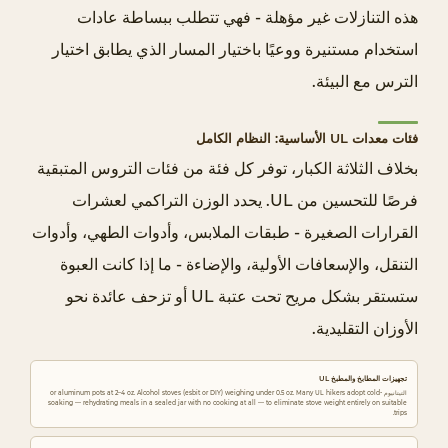
ل
هذه التنازلات غير مؤهلة - فهي تتطلب ببساطة عادات
م
استخدام مستنيرة ووعيًا باختيار المسار الذي يطابق اختيار
ي
الترس مع البيئة.
ا
ه
فئات معدات UL الأساسية: النظام الكامل
4
بخلاف الثلاثة الكبار، توفر كل فئة من فئات التروس المتبقية
.
فرصًا للتحسين من UL. يحدد الوزن التراكمي لعشرات
0
.
القرارات الصغيرة - طبقات الملابس، وأدوات الطهي، وأدوات
3
التنقل، والإسعافات الأولية، والإضاءة - ما إذا كانت العبوة
ا
ستستقر بشكل مريح تحت عتبة UL أو تزحف عائدة نحو
ل
الأوزان التقليدية.
م
ل
تجهيزات المطابخ والمطبخ UL
ا
التيتانيوم or aluminum pots at 2–4 oz. Alcohol stoves (esbit or DIY) weighing under 0.5 oz. Many UL hikers adopt cold-
soaking — rehydrating meals in a sealed jar with no cooking at all — to eliminate stove weight entirely on suitable
trips.
ح