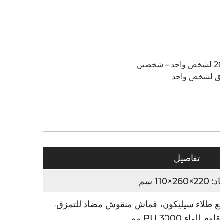
تفاصيل
26×110 سم
لون مقاوم للتمزق 20D مع طلاء سيليكون، قماش منقوش مضاد للتمزق،
للماء PU 3000 مم