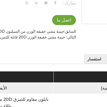
شارك:
اتصل بنا
السابق:خيمة مشي خفيفة الوزن من السيلنون 20D لشخص واحد – شخصين
التالي: خيمة مشي خفيفة الوزن 20D قابلة للتمزيق لشخص واحد
استفسار
ية)
الأبعاد: 220×0
ناي
طلاء مقاوم 