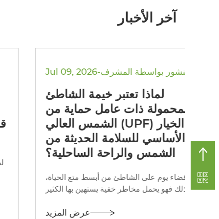
آخر الأخبار
Jul 09, 2026-منشور بواسطة المشرف
طئ
لماذا تعتبر خيمة الشاطئ
من
المحمولة ذات عامل حماية من
خيار
الشمس العالي (UPF) الخيار
من
الأساسي للسلامة الحديثة من
ة؟
الشمس والراحة الساحلية؟
صًا
يعد قضاء يوم على الشاطئ من أبسط متع الحياة،
 أو
ومع ذلك فهو يحمل مخاطر خفية يستهين بها الكثير
 عالية
من الناس حتى تبدأ سنوات التعرض التراكمي
يد
عرض المزيد
لأشعة الشمس في إظهار آثارها على الجلد. يعالج...