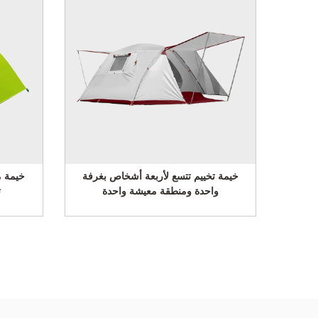
خييم عائلية مزدوجة الطبقات
خيمة تخييم تتسع لأربعة أشخاص ب
 تتسع من 5 إلى 6 أشخاص
واحدة ومنطقة معيشة واحدة