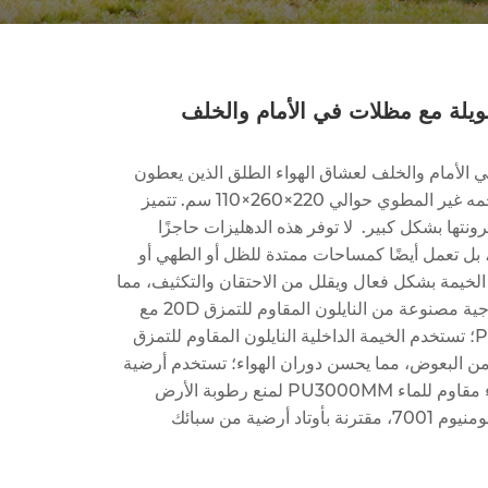
يلة مع مظلات في الأمام والخلف
الأمام والخلف لعشاق الهواء الطلق الذين يعطون
الأولوية للتنقل العالي والوظائف المتعددة. يبلغ حجمه غير المطوي حوالي 220×260×110 سم. تتميز
ونتها بشكل كبير. لا توفر هذه الدهليزات حاجزًا
ل تعمل أيضًا كمساحات ممتدة للظل أو الطهي أو
 الخيمة بشكل فعال ويقلل من الاحتقان والتكثيف، مما
يجعل تجربة التخييم أكثر راحة ومتعة. الخيمة الخارجية مصنوعة من النايلون المقاوم للتمزق 20D مع
طلاء سيليكون وتصنيف مقاوم للماء PU3000MM؛ تستخدم الخيمة الداخلية النايلون المقاوم للتمزق
ة والحماية من البعوض، مما يحسن دوران الهواء؛ تستخدم أرضية
الخيمة أيضًا النايلون المقاوم للتمزق 20D مع طلاء مقاوم للماء PU3000MM لمنع رطوبة الأرض
بشكل فعال. أعمدة الخيمة مصنوعة من سبائك الألومنيوم 7001، مقترنة بأوتاد أرضية من سبائك