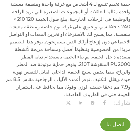
خيمة تخييم تتسع لـ 4 أشخاص مع غرفة واحدة ومنطقة معيشة
واحدة مثالية للعائلات أو المجموعات الصغيرة التي تريد الراحة
والوظيفة في الرحلات الخارجية. يبلغ طول الخيمة 120 210 ×
240 × 145 سم، وتحتوي على غرفة نوم خاصة ومنطقة معيشة
منفصلة، مما يسمح لك بالاسترخاء أو تخزين المعدات أو التواصل
الاجتماعي دون إزعاج أولئك الذين يستريحون. يوفر هذا التصميم
مزيدًا من الخصوصية وتنظيمًا أفضل ومساحة مريحة لأنشطة
متعددة داخل الخيمة. تم بناء الخيمة باستخدام ذبابة المطر
PU2000 المنقوشة 210T، وتوفر حماية موثوقة ضد المطر
والرياح، بينما يضمن نسيج الخيمة الداخلي القابل للتنفس تهوية
جيدة ويقلل التكثيف. توفر أعمدة الألياف الزجاجية مقاس 8.5 مم
و7.9 مم دعمًا خفيف الوزن وقويًا، مما يحافظ على استقرار
الخيمة حتى في الظروف العاصفة.
شارك:
اتصل بنا