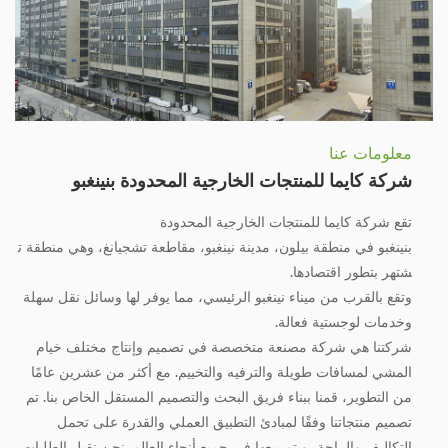
معلومات عنا
شركة كايما للمنتجات الخارجية المحدودة بنينغبو
تقع شركة كايما للمنتجات الخارجية المحدودة
بنينغبو في منطقة بيلون، مدينة نينغبو، مقاطعة تشجيانغ، وهي منطقة ت
شتهر بتطور اقتصادها.
وتقع بالقرب من ميناء نينغبو الرئيسي، مما يوفر لها وسائل نقل سهلة
وخدمات لوجستية فعالة.
شركتنا هي شركة مصنعة متخصصة في تصميم وإنتاج مختلف خيام
المشي لمسافات طويلة والترفيه والتخييم. مع أكثر من عشرين عامًا
من التطوير، قمنا ببناء فريق البحث والتصميم المستقل الخاص بنا. تم
تصميم منتجاتنا وفقًا لمبادئ التطبيق العملي والقدرة على تحمل
التكاليف والراحة، ويتم بيعها في جميع أنحاء العالم. نحن نقبل الطلبات